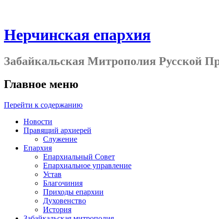
Нерчинская епархия
Забайкальская Митрополия Русской П
Главное меню
Перейти к содержанию
Новости
Правящий архиерей
Служение
Епархия
Епархиальный Совет
Епархиальное управление
Устав
Благочиния
Приходы епархии
Духовенство
История
Забайкальская митрополия