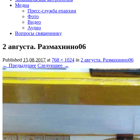
Медиа
Пресс-служба епархии
Фото
Видео
Аудио
Вопросы священнику
2 августа. Размахнино06
Published
15.08.2017
at
768 × 1024
in
2 августа. Размахнино06
← Предыдущее
Следующее →