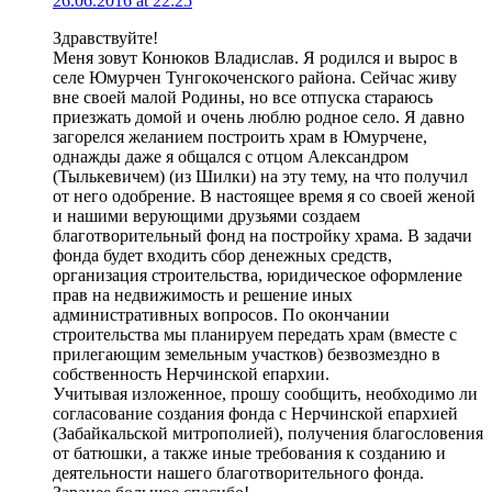
26.06.2016 at 22:25
Здравствуйте!
Меня зовут Конюков Владислав. Я родился и вырос в
селе Юмурчен Тунгокоченского района. Сейчас живу
вне своей малой Родины, но все отпуска стараюсь
приезжать домой и очень люблю родное село. Я давно
загорелся желанием построить храм в Юмурчене,
однажды даже я общался с отцом Александром
(Тылькевичем) (из Шилки) на эту тему, на что получил
от него одобрение. В настоящее время я со своей женой
и нашими верующими друзьями создаем
благотворительный фонд на постройку храма. В задачи
фонда будет входить сбор денежных средств,
организация строительства, юридическое оформление
прав на недвижимость и решение иных
административных вопросов. По окончании
строительства мы планируем передать храм (вместе с
прилегающим земельным участков) безвозмездно в
собственность Нерчинской епархии.
Учитывая изложенное, прошу сообщить, необходимо ли
согласование создания фонда с Нерчинской епархией
(Забайкальской митрополией), получения благословения
от батюшки, а также иные требования к созданию и
деятельности нашего благотворительного фонда.