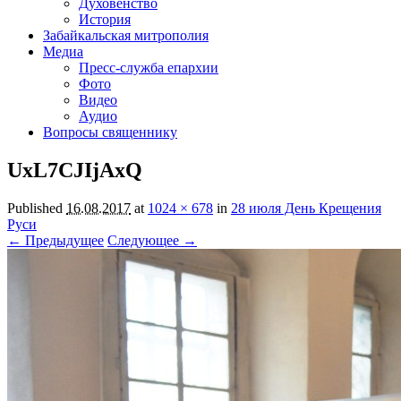
Духовенство
История
Забайкальская митрополия
Медиа
Пресс-служба епархии
Фото
Видео
Аудио
Вопросы священнику
UxL7CJIjAxQ
Published
16.08.2017
at
1024 × 678
in
28 июля День Крещения
Руси
← Предыдущее
Следующее →