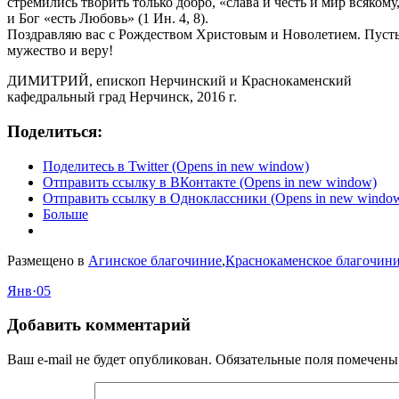
стремились творить только добро, «слава и честь и мир всяком
и Бог «есть Любовь» (1 Ин. 4, 8).
Поздравляю вас с Рождеством Христовым и Новолетием. Пусть
мужество и веру!
ДИМИТРИЙ, епископ Нерчинский и Краснокаменский
кафедральный град Нерчинск, 2016 г.
Поделиться:
Поделитесь в Twitter (Opens in new window)
Отправить ссылку в ВКонтакте (Opens in new window)
Отправить ссылку в Одноклассники (Opens in new windo
Больше
Размещено в
Агинское благочиние
,
Краснокаменское благочин
Янв
·
05
Добавить комментарий
Ваш e-mail не будет опубликован.
Обязательные поля помечен