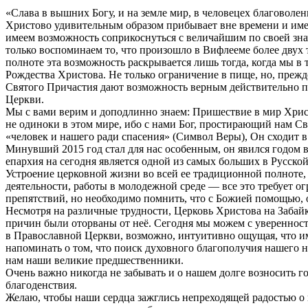
«Слава в вышних Богу, и на земле мир, в человецех благоволен
Христово удивительным образом прибывает вне времени и имее
имеем возможность соприкоснуться с величайшим по своей зн
только воспоминаем то, что произошло в Вифлееме более двух 
полноте эта возможность раскрывается лишь тогда, когда мы в
Рождества Христова. Не только ограничение в пище, но, прежд
Святого Причастия дают возможность верным действительно поч
Церкви.
Мы с вами верим и доподлинно знаем: Пришествие в мир Хрис
не одиноки в этом мире, ибо с нами Бог, простирающий нам Сво
«человек и нашего ради спасения» (Символ Веры), Он сходит в
Минувший 2015 год стал для нас особенным, он явился годом 
епархия на сегодня является одной из самых больших в Русско
Устроение церковной жизни во всей ее традиционной полноте, 
деятельности, работы в молодежной среде — все это требует о
препятствий, но необходимо помнить, что с Божией помощью,
Несмотря на различные трудности, Церковь Христова на Забай
причин были оторваны от неё. Сегодня мы можем с уверенность
в Православной Церкви, возможно, интуитивно ощущая, что и
напоминать о том, что поиск духовного благополучия нашего н
нам наши великие предшественники.
Очень важно никогда не забывать и о нашем долге возносить 
благоденствия.
Желаю, чтобы наши сердца зажглись непреходящей радостью о 