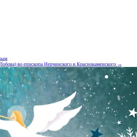
вым
(Лобова) во епископа Нерчинского и Краснокаменского
→