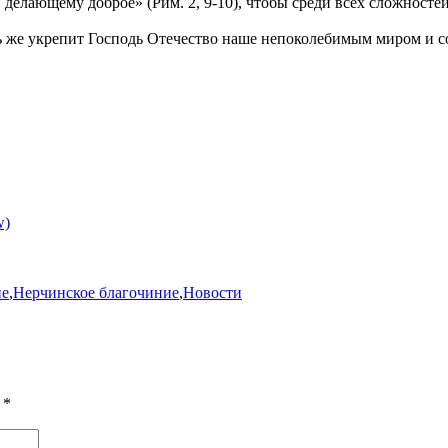
у, делающему доброе» (Рим. 2, 9-10), чтобы среди всех сложнос
 же укрепит Господь Отечество наше непоколебимым миром и со
w)
ие
,
Нерчинское благочиние
,
Новости
ы
*