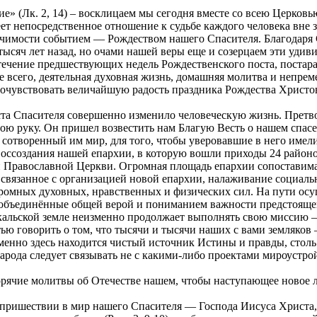
ие» (Лк. 2, 14) – восклицаем мы сегодня вместе со всею Церков
т непосредственное отношение к судьбе каждого человека вне з
ачимости событием — Рождеством нашего Спасителя. Благодаря 
тысяч лет назад, но очами нашей веры еще и созерцаем эти удив
 течение предшествующих недель Рождественского поста, постар
е всего, деятельная духовная жизнь, домашняя молитва и непре
увствовать величайшую радость праздника Рождества Христова, 
та Спасителя совершенно изменило человеческую жизнь. Претво
ю руку. Он пришел возвестить нам Благую Весть о нашем спасени
 сотворенный им мир, для того, чтобы уверовавшие в него имели
воссоздания нашей епархии, в которую вошли приходы 24 районо
й Православной Церкви. Огромная площадь епархии сопоставима 
связанное с организацией новой епархии, налаживание социальн
громных духовных, нравственных и физических сил. На пути осу
 объединённые общей верой и пониманием важности предстояще
кальской земле неизменно продолжает выполнять свою миссию –
ю говорить о том, что тысячи и тысячи наших с вами земляков 
менно здесь находится чистый источник Истины и правды, столь
арода следует связывать не с какими-либо проектами мироустрой
горячие молитвы об Отечестве нашем, чтобы наступающее новое 
пришествии в мир нашего Спасителя — Господа Иисуса Христа, ч