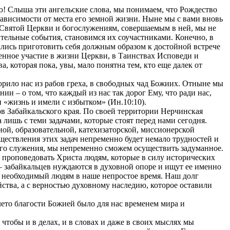
ью! Слыша эти ангельские слова, мы понимаем, что Рождество
ависимости от места его земной жизни. Ныне мы с вами вновь
Святой Церкви и богослужениям, совершаемым в ней, мы не
ительные события, становимся их соучастниками. Конечно, в
ались приготовить себя должным образом к достойной встрече
менное участие в жизни Церкви, в Таинствах Исповеди и
которая пока, увы, мало понятна тем, кто еще далек от
рило нас из рабов греха, в свободных чад Божиих. Отныне мы
и – о том, что каждый из нас так дорог Ему, что ради нас,
 «жизнь и имели с избытком» (Ин.10:10).
в Забайкальского края. По своей территории Нерчинская
лишь с теми задачами, которые стоят перед нами сегодня.
ой, образовательной, катехизаторской, миссионерской
ществления этих задач непременно будет немало трудностей и
го служения, мы непременно сможем осуществить задуманное.
 проповедовать Христа людям, которые в силу исторических
– забайкальцев нуждаются в духовной опоре и ищут ее именно
 необходимый людям в наше непростое время. Наш долг
ства, а с верностью духовному наследию, которое оставили
лето благости Божией было для нас временем мира и
тобы и в делах, и в словах и даже в своих мыслях мы