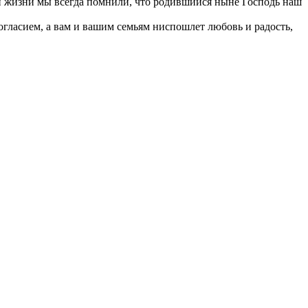
тей жизни мы всегда помнили, что родившийся ныне Господь наш
гласием, а вам и вашим семьям ниспошлет любовь и радость,