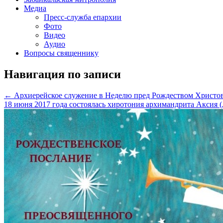
Медиа
Пресс-служба епархии
Фото
Видео
Аудио
Вопросы священнику
Навигация по записи
←
Архиерейское служение в Неделю пред Рождеством Христо
18 июня 2017 года состоялась хиротония архимандрита Аксия 